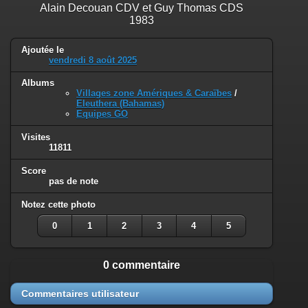
Alain Decouan CDV et Guy Thomas CDS
1983
Ajoutée le
vendredi 8 août 2025
Albums
Villages zone Amériques & Caraïbes
/
Eleuthera (Bahamas)
Equipes GO
Visites
11811
Score
pas de note
Notez cette photo
0
1
2
3
4
5
0 commentaire
Commentaires utilisateur