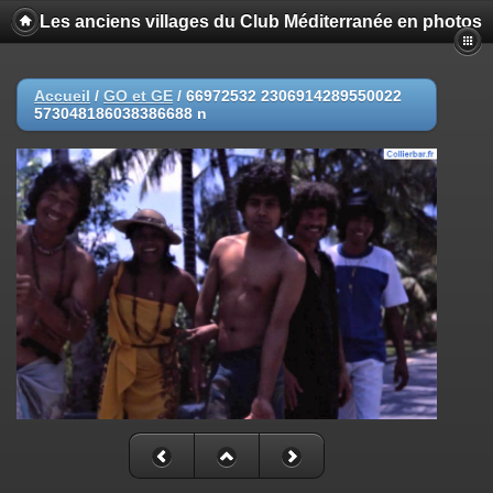
Les anciens villages du Club Méditerranée en photos
Accueil
/
GO et GE
/
66972532 2306914289550022
573048186038386688 n