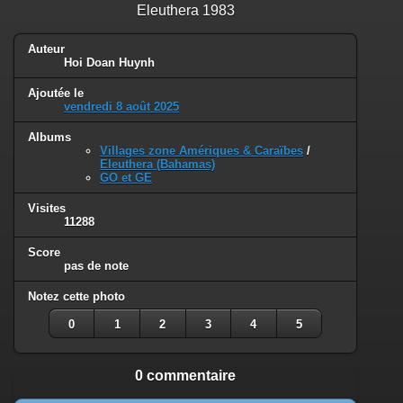
Eleuthera 1983
Auteur
Hoi Doan Huynh
Ajoutée le
vendredi 8 août 2025
Albums
Villages zone Amériques & Caraïbes
/
Eleuthera (Bahamas)
GO et GE
Visites
11288
Score
pas de note
Notez cette photo
0
1
2
3
4
5
0 commentaire