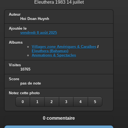
Eleuthera 1983 14 juillet
Auteur
Hoi Doan Huynh
Ajoutée le
vendredi 8 août 2025
Albums
Villages zone Amériques & Caraïbes
/
Eleuthera (Bahamas)
Animations & Spectacles
Visites
10765
Score
pas de note
Notez cette photo
0
1
2
3
4
5
0 commentaire