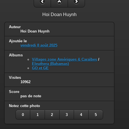
Hoi Doan Huynh
Auteur
Hoi Doan Huynh
Ajoutée le
vendredi 8 août 2025
Albums
Villages zone Amériques & Caraïbes
/
Eleuthera (Bahamas)
GO et GE
Visites
10962
Score
pas de note
Notez cette photo
0
1
2
3
4
5