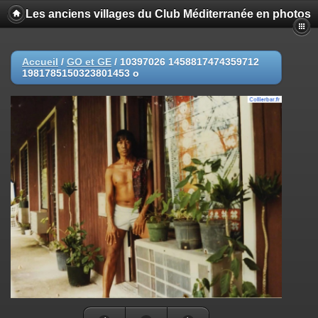
Les anciens villages du Club Méditerranée en photos
Accueil
/
GO et GE
/
10397026 1458817474359712
1981785150323801453 o