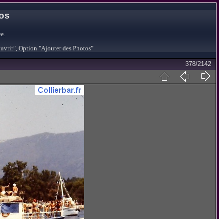
tos
e.
ouvrir", Option "Ajouter des Photos"
378/2142