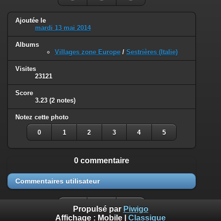
Ajoutée le
mardi 13 mai 2014
Albums
Villages zone Europe
/
Sestrières (Italie)
Visites
23121
Score
3.23
(2 notes)
Notez cette photo
0
1
2
3
4
5
0 commentaire
Commentaires utilisateur
Propulsé par
Piwigo
Affichage :
Mobile
|
Classique