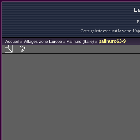
Le
B
Cette galerie est aussi la votre. L
palinuro63-9
Accueil
»
Villages zone Europe
»
Palinuro (Italie)
»