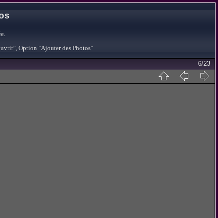
tos
e.
ouvrir", Option "Ajouter des Photos"
6/23