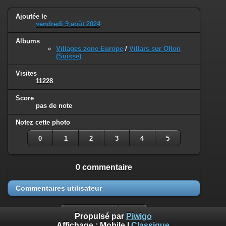
Ajoutée le
vendredi 9 août 2024
Albums
Villages zone Europe
/
Villars sur Ollon
(Suisse)
Visites
11228
Score
pas de note
Notez cette photo
0
1
2
3
4
5
0 commentaire
Commentaires utilisateur
Propulsé par
Piwigo
Affichage :
Mobile
|
Classique