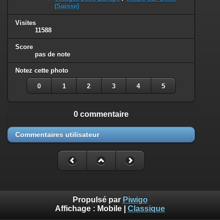
(Suisse)
Visites
11588
Score
pas de note
Notez cette photo
0
1
2
3
4
5
0 commentaire
Commentaires utilisateur
Propulsé par
Piwigo
Affichage :
Mobile
|
Classique