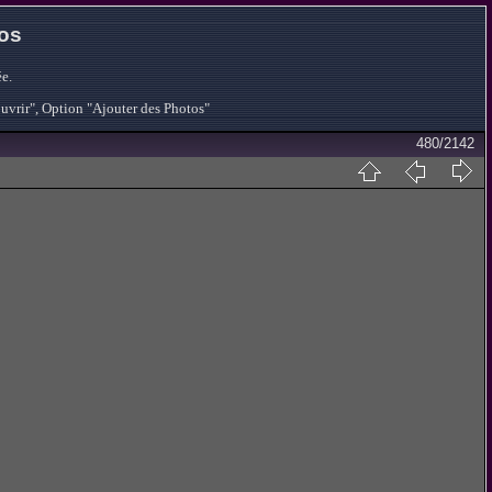
tos
e.
ouvrir", Option "Ajouter des Photos"
480/2142