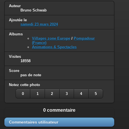
Auteur
Bruno Schwab
Ajoutée le
samedi 23 mars 2024
Albums
Villages zone Europe
/
Pompadour
(France)
Animations & Spectacles
Visites
18558
Score
pas de note
Notez cette photo
0
1
2
3
4
5
0 commentaire
Commentaires utilisateur