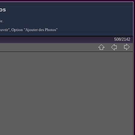
tos
e.
ouvrir", Option "Ajouter des Photos"
508/2142