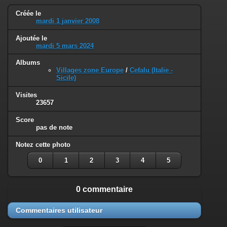
Créée le
mardi 1 janvier 2008
Ajoutée le
mardi 5 mars 2024
Albums
Villages zone Europe
/
Cefalu (Italie -
Sicile)
Visites
23657
Score
pas de note
Notez cette photo
0
1
2
3
4
5
0 commentaire
Commentaires utilisateur