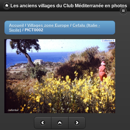
Les anciens villages du Club Méditerranée en photos
Accueil
/
Villages zone Europe
/
Cefalu (Italie -
Sicile)
/
PICT0002