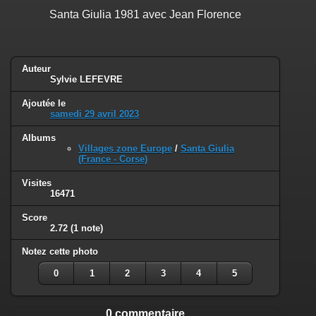
Santa Giulia 1981 avec Jean Florence
Auteur
Sylvie LEFEVRE
Ajoutée le
samedi 29 avril 2023
Albums
Villages zone Europe
/
Santa Giulia
(France - Corse)
Visites
16471
Score
2.72
(1 note)
Notez cette photo
0
1
2
3
4
5
0 commentaire