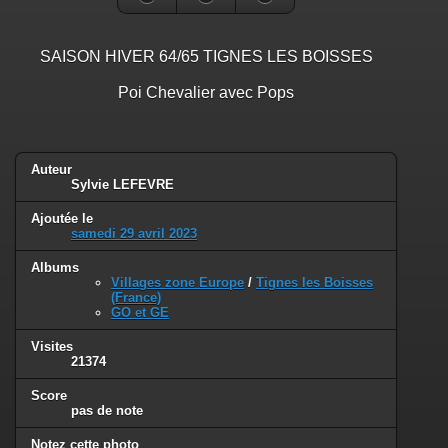
SAISON HIVER 64/65 TIGNES LES BOISSES
Poi Chevalier avec Pops
Auteur
Sylvie LEFEVRE
Ajoutée le
samedi 29 avril 2023
Albums
Villages zone Europe
/
Tignes les Boisses
(France)
GO et GE
Visites
21374
Score
pas de note
Notez cette photo