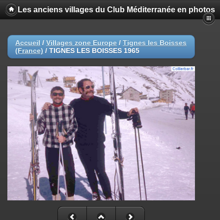
Les anciens villages du Club Méditerranée en photos
Accueil
/
Villages zone Europe
/
Tignes les Boisses
(France)
/
TIGNES LES BOISSES 1965