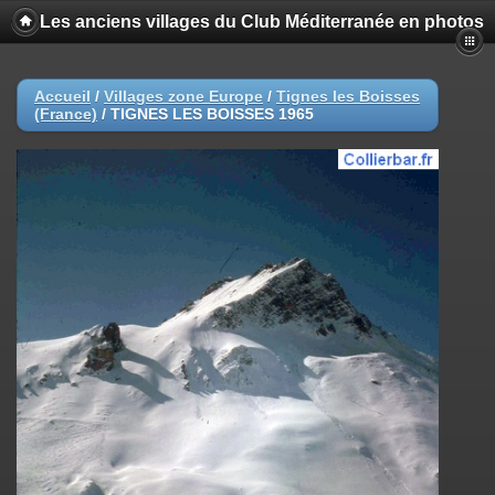
Les anciens villages du Club Méditerranée en photos
Accueil
/
Villages zone Europe
/
Tignes les Boisses
(France)
/
TIGNES LES BOISSES 1965