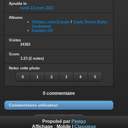
Ajoutée le
lundi 13 mars 2023
Albums
Villages zone Europe
/
Santa Teresa (Italie -
Sardaigne)
Equipes GO
Visites
24365
Score
3.23
(2 notes)
Notez cette photo
0
1
2
3
4
5
0 commentaire
Commentaires utilisateur
Propulsé par
Piwigo
Affichage :
Mobile
|
Classique