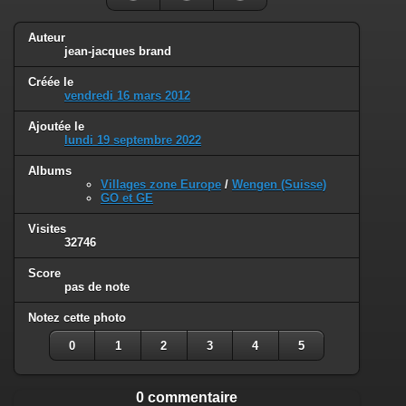
Auteur
jean-jacques brand
Créée le
vendredi 16 mars 2012
Ajoutée le
lundi 19 septembre 2022
Albums
Villages zone Europe
/
Wengen (Suisse)
GO et GE
Visites
32746
Score
pas de note
Notez cette photo
0
1
2
3
4
5
0 commentaire