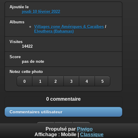
Ajoutée le
jeudi 10 février 2022
Albums
Villages zone Amériques & Caraïbes
/
Eleuthera (Bahamas)
Visites
14422
Score
pas de note
Notez cette photo
0
1
2
3
4
5
0 commentaire
Commentaires utilisateur
Propulsé par
Piwigo
Affichage :
Mobile
|
Classique