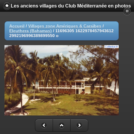
Les anciens villages du Club Méditerranée en photos
Accueil
/
Villages zone Amériques & Caraïbes
/
Eleuthera (Bahamas)
/
11696305 1622978457943612
2992196996389899550 o