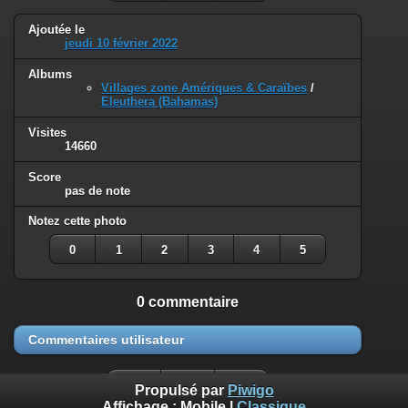
Ajoutée le
jeudi 10 février 2022
Albums
Villages zone Amériques & Caraïbes
/
Eleuthera (Bahamas)
Visites
14660
Score
pas de note
Notez cette photo
0
1
2
3
4
5
0 commentaire
Commentaires utilisateur
Propulsé par
Piwigo
Affichage :
Mobile
|
Classique