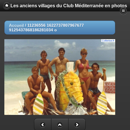
Les anciens villages du Club Méditerranée en photos
Accueil
/
11236556 1622737807967677
9125437868186281034 o