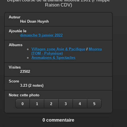
Raison CDV)
Auteur
Hoi Doan Huynh
Ajoutée le
dimanche 9 janvier 2022
Albums
Villages zone Asie & Pacifique
/
Moorea
(TOM - Polynésie)
Animations & Spectacles
Visites
23502
Score
3.23
(2 notes)
Notez cette photo
0
1
2
3
4
5
0 commentaire