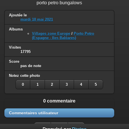
porto petro bungalows
Ajoutée le
mardi 18 mai 2021
Albums
Villages zone Europe
/
Porto Petro
(Espagne - Iles Baléares)
Visites
17795
Score
pas de note
Notez cette photo
0
1
2
3
4
5
0 commentaire
Commentaires utilisateur