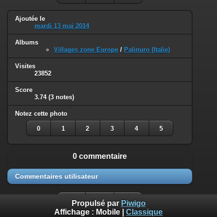
Ajoutée le
mardi 13 mai 2014
Albums
Villages zone Europe
/
Palinuro (Italie)
Visites
23852
Score
3.74
(3 notes)
Notez cette photo
0
1
2
3
4
5
0 commentaire
Commentaires utilisateur
Propulsé par
Piwigo
Affichage :
Mobile
|
Classique