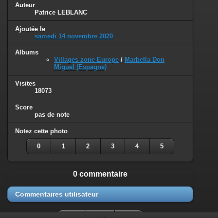
Auteur
Patrice LEBLANC
Ajoutée le
samedi 14 novembre 2020
Albums
Villages zone Europe
/
Marbella Don
Miguel (Espagne)
Visites
18073
Score
pas de note
Notez cette photo
0
1
2
3
4
5
0 commentaire
Commentaires utilisateur