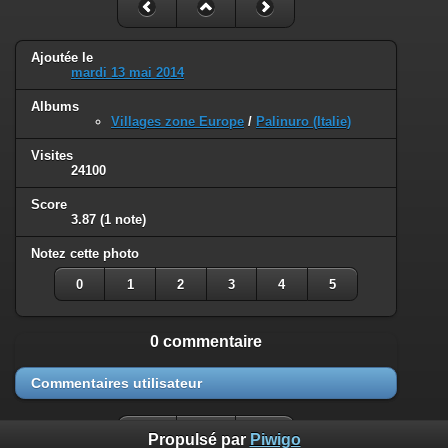
Ajoutée le
mardi 13 mai 2014
Albums
Villages zone Europe
/
Palinuro (Italie)
Visites
24100
Score
3.87
(1 note)
Notez cette photo
0
1
2
3
4
5
0 commentaire
Commentaires utilisateur
Propulsé par
Piwigo