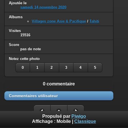
Ajoutée le
samedi 14 novembre 2020
Albums
Villages zone Asie & Pacifique
/
Tahiti
Visites
15516
Score
pas de note
Notez cette photo
0
1
2
3
4
5
0 commentaire
Commentaires utilisateur
Propulsé par
Piwigo
Affichage :
Mobile
|
Classique