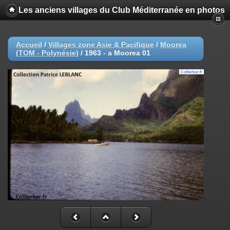
Les anciens villages du Club Méditerranée en photos
Accueil
/
Villages zone Asie & Pacifique
/
Moorea
(TOM - Polynésie)
/
1963 - a Moorea 01