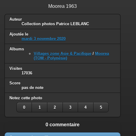
Moorea 1963
Auteur
Collection photos Patrice LEBLANC
Ajoutée le
mardi 3 novembre 2020
Albums
Villages zone Asie & Pacifique
/
Moorea
(TOM - Polynésie)
Visites
17036
Score
pas de note
Notez cette photo
0
1
2
3
4
5
0 commentaire