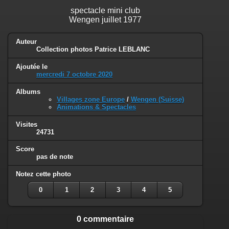
spectacle mini club
Wengen juillet 1977
Auteur
Collection photos Patrice LEBLANC
Ajoutée le
mercredi 7 octobre 2020
Albums
Villages zone Europe
/
Wengen (Suisse)
Animations & Spectacles
Visites
24731
Score
pas de note
Notez cette photo
0
1
2
3
4
5
0 commentaire