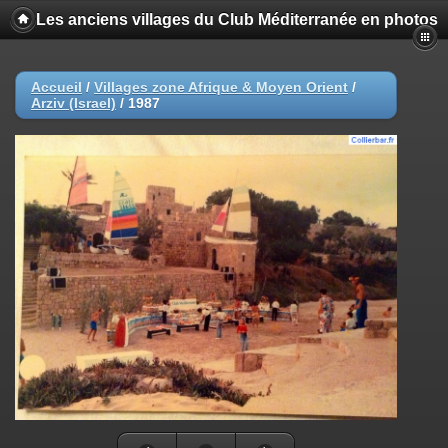
Les anciens villages du Club Méditerranée en photos
Accueil
/
Villages zone Afrique & Moyen Orient
/
Arziv (Israel)
/
1987