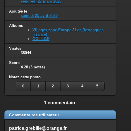
vendredi 27 mars 2020
Ajoutée le
samedi 25 avril 2020
Albums
Villages zone Europe
/
Les Restanques
(France)
GO et GE
Visites
38044
Score
4.28
(3 notes)
Notez cette photo
0
1
2
3
4
5
1 commentaire
Commentaires utilisateur
patrice.grebille@orange.fr