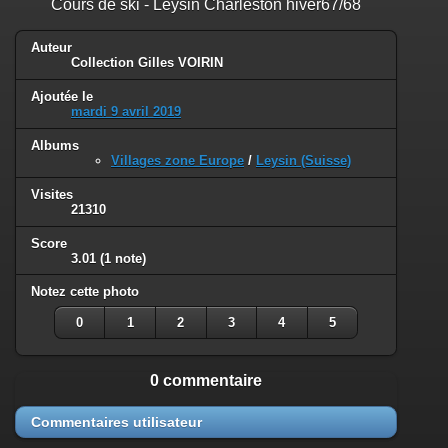
Cours de ski - Leysin Charleston hiver67/68
Auteur
Collection Gilles VOIRIN
Ajoutée le
mardi 9 avril 2019
Albums
Villages zone Europe
/
Leysin (Suisse)
Visites
21310
Score
3.01
(1 note)
Notez cette photo
0
1
2
3
4
5
0 commentaire
Commentaires utilisateur