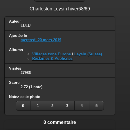
Charleston Leysin hiver68/69
Auteur
LULU
Ajoutée le
mercredi 20 mars 2019
Albums
Villages zone Europe
/
Leysin (Suisse)
Réclames & Publicités
Visites
27986
Score
2.72
(1 note)
Notez cette photo
0
1
2
3
4
5
0 commentaire