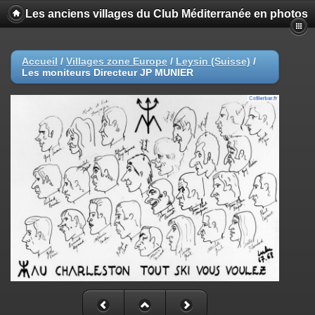
Les anciens villages du Club Méditerranée en photos
Accueil
/
Villages zone Europe
/
Leysin (Suisse)
/
Les moniteurs Directeur JP MUNIER