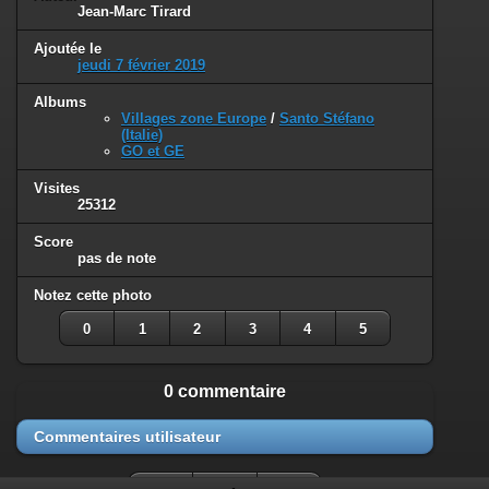
Jean-Marc Tirard
Ajoutée le
jeudi 7 février 2019
Albums
Villages zone Europe
/
Santo Stéfano
(Italie)
GO et GE
Visites
25312
Score
pas de note
Notez cette photo
0
1
2
3
4
5
0 commentaire
Commentaires utilisateur