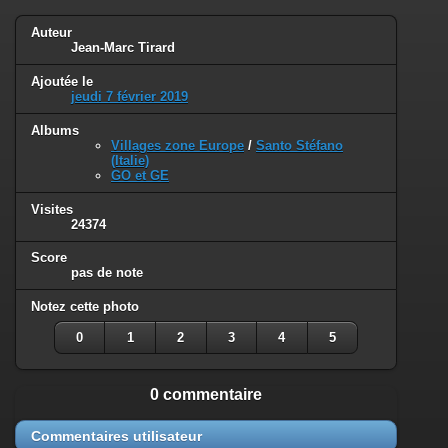
Auteur
Jean-Marc Tirard
Ajoutée le
jeudi 7 février 2019
Albums
Villages zone Europe
/
Santo Stéfano
(Italie)
GO et GE
Visites
24374
Score
pas de note
Notez cette photo
0
1
2
3
4
5
0 commentaire
Commentaires utilisateur