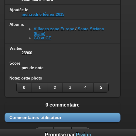
Ajoutée le
mercredi 6 février 2019
Albums
Villages zone Europe
/
Santo Stéfano
(Italie)
GO et GE
Visites
23960
Score
pas de note
Notez cette photo
0
1
2
3
4
5
0 commentaire
Commentaires utilisateur
Propulsé par
Piwigo