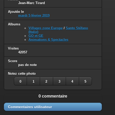
Jean-Marc Tirard
Ajoutée le
mardi 5 février 2019
Albums
Villages zone Europe
/
Santo Stéfano
(Italie)
GO et GE
Animations & Spectacles
Visites
42057
Score
pas de note
Notez cette photo
0
1
2
3
4
5
0 commentaire
Commentaires utilisateur