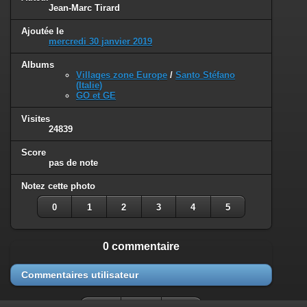
Jean-Marc Tirard
Ajoutée le
mercredi 30 janvier 2019
Albums
Villages zone Europe
/
Santo Stéfano
(Italie)
GO et GE
Visites
24839
Score
pas de note
Notez cette photo
0
1
2
3
4
5
0 commentaire
Commentaires utilisateur