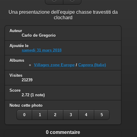
Una presentazione dell'equipe chasse travestiti da
clochard
Auteur
Carlo de Gregorio
Ajoutée le
samedi 31 mars 2018
Albums
Villages zone Europe
/
Caprera (Italie)
Visites
21239
Score
2.72
(1 note)
Notez cette photo
0
1
2
3
4
5
0 commentaire