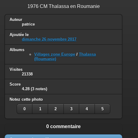
1976 CM Thalassa en Roumanie
Auteur
patrice
Ajoutée le
dimanche 26 novembre 2017
Albums
Villages zone Europe
/
Thalassa
(Roumanie)
Visites
21338
Score
4.28
(3 notes)
Notez cette photo
0
1
2
3
4
5
0 commentaire