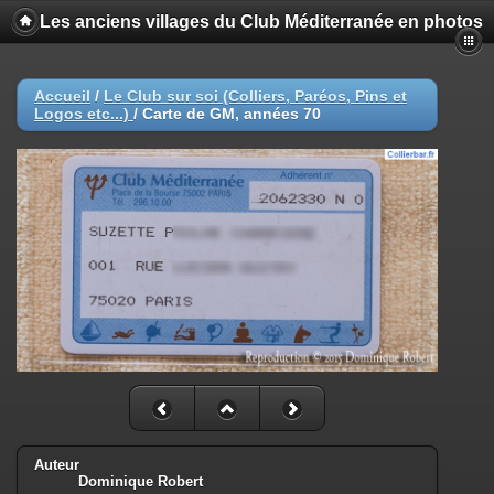
Les anciens villages du Club Méditerranée en photos
Accueil
/
Le Club sur soi (Colliers, Paréos, Pins et
Logos etc...)
/
Carte de GM, années 70
Auteur
Dominique Robert