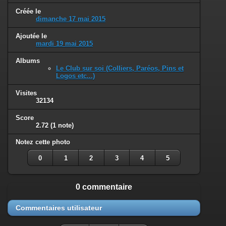
Créée le
dimanche 17 mai 2015
Ajoutée le
mardi 19 mai 2015
Albums
Le Club sur soi (Colliers, Paréos, Pins et
Logos etc...)
Visites
32134
Score
2.72
(1 note)
Notez cette photo
0
1
2
3
4
5
0 commentaire
Commentaires utilisateur