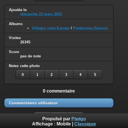
Ajoutée le
dimanche 15 mars 2015
Albums
Villages zone Europe
/
Pontresina (Suisse)
Visites
26345
Score
pas de note
Notez cette photo
0
1
2
3
4
5
0 commentaire
Commentaires utilisateur
Propulsé par
Piwigo
Affichage :
Mobile
|
Classique