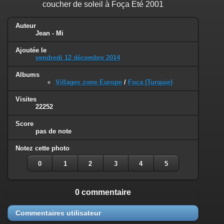
coucher de soleil à Foça Eté 2001
Auteur
Jean - Mi
Ajoutée le
vendredi 12 décembre 2014
Albums
Villages zone Europe
/
Foça (Turquie)
Visites
22252
Score
pas de note
Notez cette photo
0
1
2
3
4
5
0 commentaire
Commentaires utilisateur