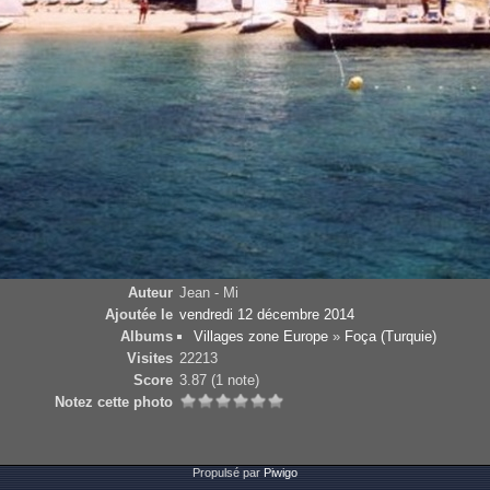
Auteur
Jean - Mi
Ajoutée le
vendredi 12 décembre 2014
Albums
Villages zone Europe
»
Foça (Turquie)
Visites
22213
Score
3.87
(1 note)
Notez cette photo
Propulsé par
Piwigo