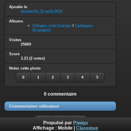
Ajoutée le
dimanche 31 août 2014
Albums
Villages zone Europe
/
Cadaques
(Espagne)
Visites
25069
Score
3.23
(2 notes)
Notez cette photo
0
1
2
3
4
5
0 commentaire
Commentaires utilisateur
Propulsé par
Piwigo
Affichage :
Mobile
|
Classique