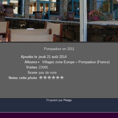
Pompadour en 2011
Ajoutée le
jeudi 21 août 2014
Albums
Villages zone Europe
»
Pompadour (France)
Visites
23086
Score
pas de note
Notez cette photo
Propulsé par
Piwigo