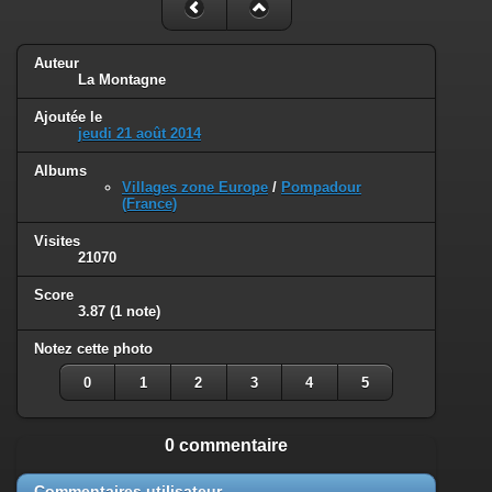
Auteur
La Montagne
Ajoutée le
jeudi 21 août 2014
Albums
Villages zone Europe
/
Pompadour
(France)
Visites
21070
Score
3.87
(1 note)
Notez cette photo
0
1
2
3
4
5
0 commentaire
Commentaires utilisateur