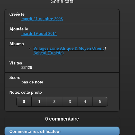
Sortie cata
Créée le
mardi 21 octobre 2008
Ajoutée le
mardi 19 août 2014
Albums
Villages zone Afrique & Moyen Orient
/
Nabeul (Tunisie)
Visites
33426
Score
pas de note
Notez cette photo
0
1
2
3
4
5
0 commentaire
Commentaires utilisateur