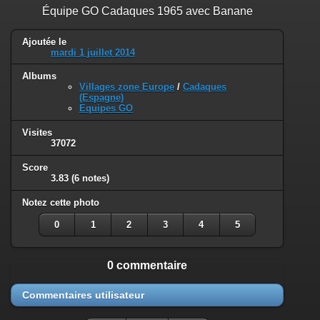
Équipe GO Cadaques 1965 avec Banane
Ajoutée le
mardi 1 juillet 2014
Albums
Villages zone Europe
/
Cadaques
(Espagne)
Equipes GO
Visites
37072
Score
3.83
(6 notes)
Notez cette photo
0
1
2
3
4
5
0 commentaire
Commentaires utilisateur