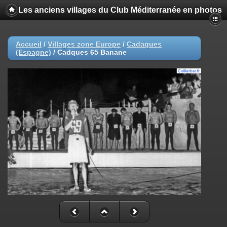
Les anciens villages du Club Méditerranée en photos
Accueil
/
Villages zone Europe
/
Cadaques
(Espagne)
/
Cadques 65 Banane