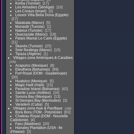
Korba (Tunisie)
17
Les Almadies (Sénégal)
10
Les Coraux (Israel)
3
Louxor Villa Bella Dona (Egypte)
17
Malabata (Maroc)
5
Monastir (Tunisie)
1
Nabeul (Tunisie)
17
Ouarzazate (Maroc)
18
Palais Manial Le Caire (Egypte)
11
Skanès (Tunisie)
25
Smir Restinga (Maroc)
15
Tipaza (Algérie)
1
Villages zone Amériques & Caraïbes
236
Acapulco (Mexique)
8
Eleuthera (Bahamas)
99
Fort Royal (DOM - Guadeloupe)
30
Huatulco (Mexique)
5
Magic Haiti (Haiti)
15
Paradise Island (Bahamas)
42
Sainte Lucie (Antilles)
16
Sonora Bay (Mexique)
13
St Georges Bay (Bermudes)
3
Varadero (Cuba)
5
Villages zone Asie & Pacifique
188
Bora Bora (TOM - Polynésie)
63
Chateau Royal (DOM - Nouvelle
Calédonie)
4
Faru (Maldives)
20
Hanaley Plantation (USA - Ile
d'Hawai)
3