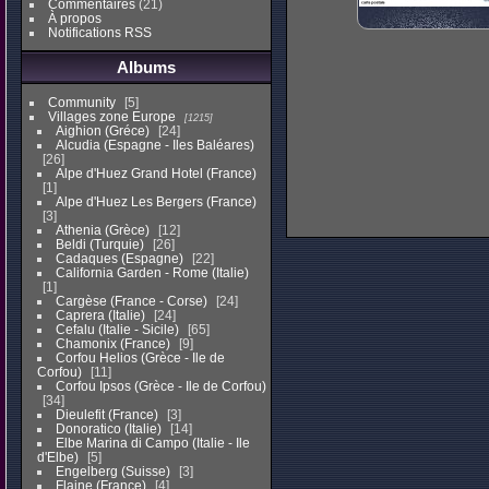
Commentaires
(21)
À propos
Notifications RSS
Albums
Community
5
Villages zone Europe
1215
Aighion (Gréce)
24
Alcudia (Espagne - Iles Baléares)
26
Alpe d'Huez Grand Hotel (France)
1
Alpe d'Huez Les Bergers (France)
3
Athenia (Grèce)
12
Beldi (Turquie)
26
Cadaques (Espagne)
22
California Garden - Rome (Italie)
1
Cargèse (France - Corse)
24
Caprera (Italie)
24
Cefalu (Italie - Sicile)
65
Chamonix (France)
9
Corfou Helios (Grèce - Ile de
Corfou)
11
Corfou Ipsos (Grèce - Ile de Corfou)
34
Dieulefit (France)
3
Donoratico (Italie)
14
Elbe Marina di Campo (Italie - Ile
d'Elbe)
5
Engelberg (Suisse)
3
Flaine (France)
4