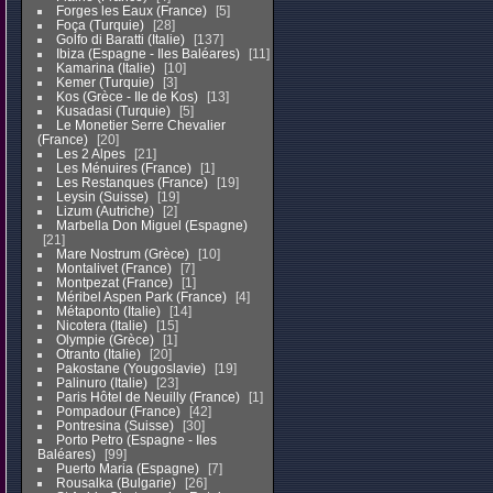
Forges les Eaux (France)
5
Foça (Turquie)
28
Golfo di Baratti (Italie)
137
Ibiza (Espagne - Iles Baléares)
11
Kamarina (Italie)
10
Kemer (Turquie)
3
Kos (Grèce - Ile de Kos)
13
Kusadasi (Turquie)
5
Le Monetier Serre Chevalier
(France)
20
Les 2 Alpes
21
Les Ménuires (France)
1
Les Restanques (France)
19
Leysin (Suisse)
19
Lizum (Autriche)
2
Marbella Don Miguel (Espagne)
21
Mare Nostrum (Grèce)
10
Montalivet (France)
7
Montpezat (France)
1
Méribel Aspen Park (France)
4
Métaponto (Italie)
14
Nicotera (Italie)
15
Olympie (Grèce)
1
Otranto (Italie)
20
Pakostane (Yougoslavie)
19
Palinuro (Italie)
23
Paris Hôtel de Neuilly (France)
1
Pompadour (France)
42
Pontresina (Suisse)
30
Porto Petro (Espagne - Iles
Baléares)
99
Puerto Maria (Espagne)
7
Rousalka (Bulgarie)
26