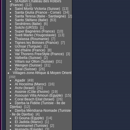
St Aubin Chateau des Rotoirs
(France)
12
Saint Moritz Victoria (Suisse)
13
Santa Giulia (France - Corse)
34
Santa Teresa (Italie - Sardaigne)
2
Santo Stéfano (Italie)
63
Sestrières (Italie)
6
Sotchi (URSS)
1
Super Bagnères (France)
10
Sveti Marko (Yougoslavie)
13
Thalassa (Roumanie)
7
Tignes les Boisses (France)
7
Uchsar (Turquie)
1
Val d'Isère (France)
8
Val Thorens FreeStyle (France)
3
Valbella (Suisse)
2
Villars sur Ollon (Suisse)
31
Wengen (Suisse)
31
Zinal (Suisse)
26
Villages zone Afrique & Moyen Orient
332
Agadir
49
Al Hoceima (Maroc)
16
Arziv (Israel)
31
Assinie (Côte d'Ivoire)
19
Assouan Villa Amoun (Egypte)
15
Coral Beach Eilat (Israel)
26
Djerba la Fidèle (Tunisie - Ile de
Djerba)
12
Djerba Méridiana-Nomade (Tunisie
- Ile de Djerba)
4
El Gouna (Egypte)
14
El Jadida (Maroc)
1
Hammamet (Tunisie)
2
Hurgada (Egypte)
3