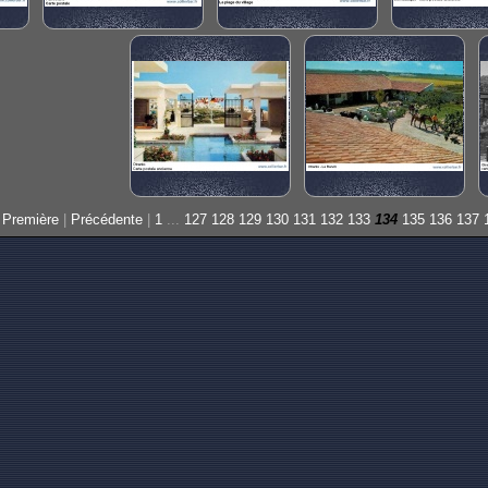
Première
|
Précédente
|
1
...
127
128
129
130
131
132
133
134
135
136
137