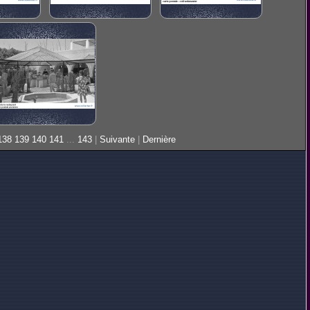
138
139
140
141
...
143
|
Suivante
|
Dernière