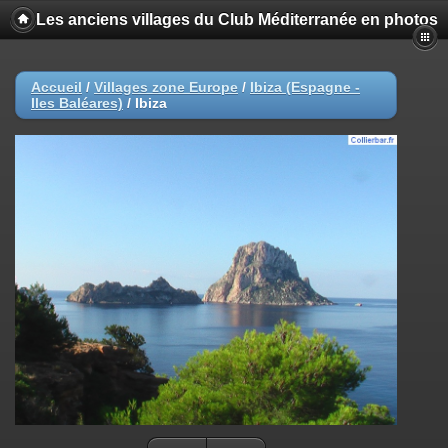
Les anciens villages du Club Méditerranée en photos
Accueil
/
Villages zone Europe
/
Ibiza (Espagne -
Iles Baléares)
/
Ibiza