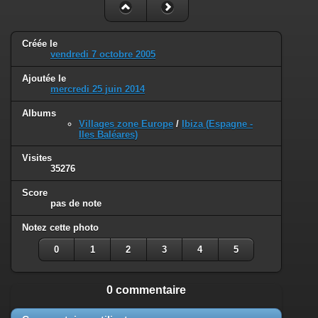
Créée le
vendredi 7 octobre 2005
Ajoutée le
mercredi 25 juin 2014
Albums
Villages zone Europe
/
Ibiza (Espagne -
Iles Baléares)
Visites
35276
Score
pas de note
Notez cette photo
0
1
2
3
4
5
0 commentaire